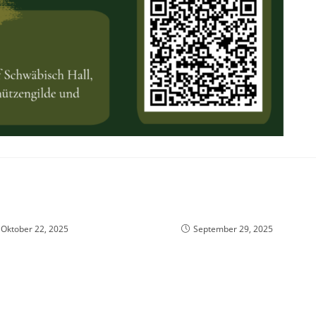
Oktober 22, 2025
September 29, 2025