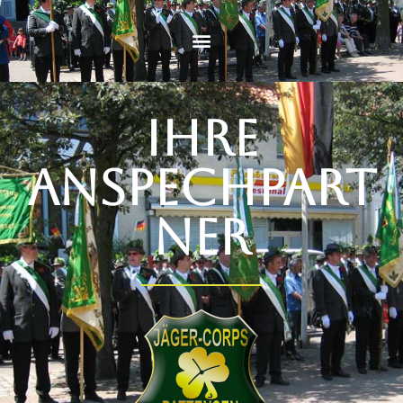
IHRE
ANSPECHPART
NER